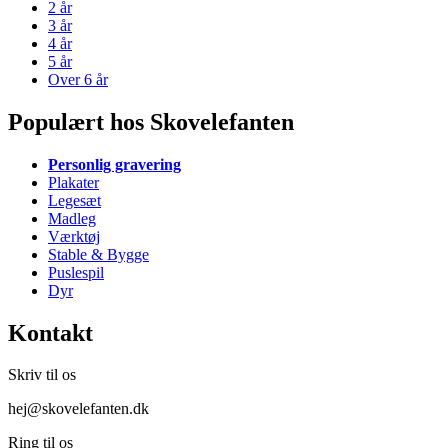
2 år
3 år
4 år
5 år
Over 6 år
Populært hos Skovelefanten
Personlig gravering
Plakater
Legesæt
Madleg
Værktøj
Stable & Bygge
Puslespil
Dyr
Kontakt
Skriv til os
hej@skovelefanten.dk
Ring til os