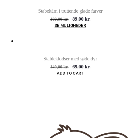
Stabeltårn i truttende glade farver
89,00
kr.
189,00
kr.
SE MULIGHEDER
TILBUD
Stableklodser med søde dyr
69,00
kr.
149,00
kr.
ADD TO CART