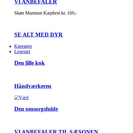
VI ANBEFALER
Skøn Mammut Kæphest kr. 169,-
SE ALT MED DYR
Køretøjer
Legesæt
Den lille kok
Håndværkeren
Den omsorgsfulde
VI ANBEFALER TIL SÆSONEN