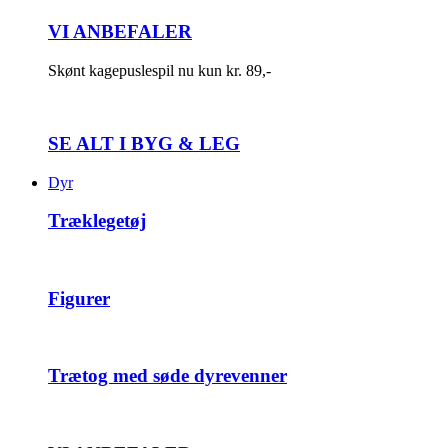
VI ANBEFALER
Skønt kagepuslespil nu kun kr. 89,-
SE ALT I BYG & LEG
Dyr
Træklegetøj
Figurer
Trætog med søde dyrevenner