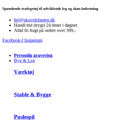
Videre
Spændende trælegetøj til udviklende leg og skøn indretning
til
indhold
hej@skovelefanten.dk
Handl trut (trygt) 24 timer i døgnet
Altid fri fragt på ordrer over 399,-
Facebook-f
Instagram
Personlig gravering
Byg & Leg
Værktøj
Stable & Bygge
Puslespil