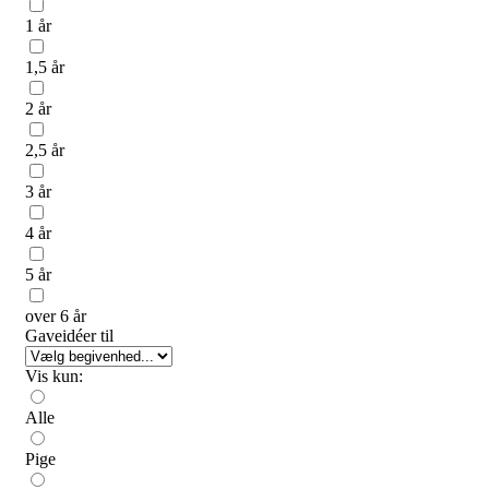
1 år
1,5 år
2 år
2,5 år
3 år
4 år
5 år
over 6 år
Gaveidéer til
Vis kun:
Alle
Pige